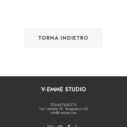
V-EMME STUDIO
IT04467840274
Via Centrale 35, Tavagnacco UD
info@v-emme.com