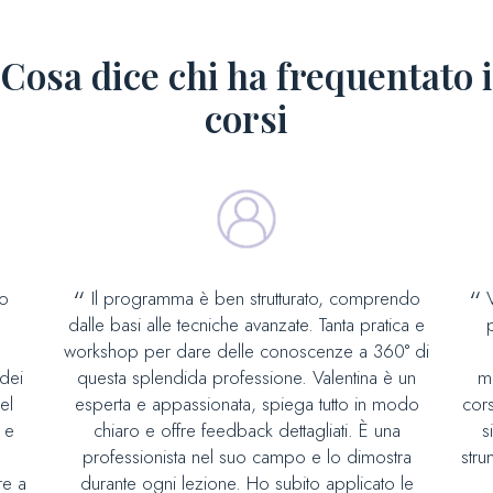
Cosa dice chi ha frequentato i
corsi
to
Il programma è ben strutturato, comprendo
dalle basi alle tecniche avanzate. Tanta pratica e
workshop per dare delle conoscenze a 360° di
dei
questa splendida professione. Valentina è un
me
el
esperta e appassionata, spiega tutto in modo
cors
 e
chiaro e offre feedback dettagliati. È una
s
professionista nel suo campo e lo dimostra
stru
re a
durante ogni lezione. Ho subito applicato le