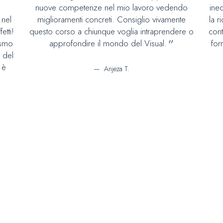
nuove competenze nel mio lavoro vedendo
ine
 nel
miglioramenti concreti. Consiglio vivamente
la r
etti!
questo corso a chiunque voglia intraprendere o
cont
asmo
approfondire il mondo del Visual.
for
e del
 è
Anjeza T.